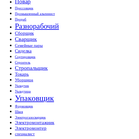
Повар
Прессовщик
Промышленный альпинист
Прораб
Разнорабочий
Сборщик
Сварщик
Семейные пары
Сиделка
Сортировщик
Строитель
Стропальщик
Токарь
Уборщица
Укладчик
Укладчица
Упаковщик
Формовщик
Швея
Электрогазосварщик
Электромонтажник
Электромонтер
специалист