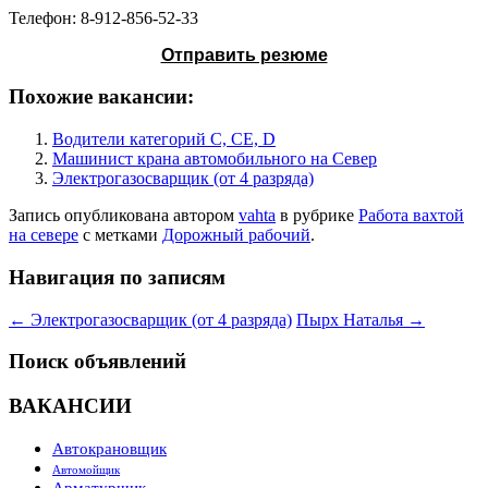
Телефон: 8-912-856-52-33
Отправить резюме
Похожие вакансии:
Водители категорий C, CE, D
Машинист крана автомобильного на Север
Электрогазосварщик (от 4 разряда)
Запись опубликована
автором
vahta
в рубрике
Работа вахтой
на севере
с метками
Дорожный рабочий
.
Навигация по записям
←
Электрогазосварщик (от 4 разряда)
Пырх Наталья
→
Поиск объявлений
ВАКАНСИИ
Автокрановщик
Автомойщик
Арматурщик