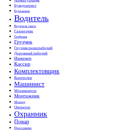
Бульдозерист
Бурильщик
Водитель
Водитель такси
Газорезчик
Геофизик
Грузчик
Грузчик-разнорабочий
Дорожный рабочий
Инженер
Кассир
Комплектовщик
Контролер
Машинист
Механизатор
Монтажник
Монтер
Оператор
Охранник
Повар
Прессовщик