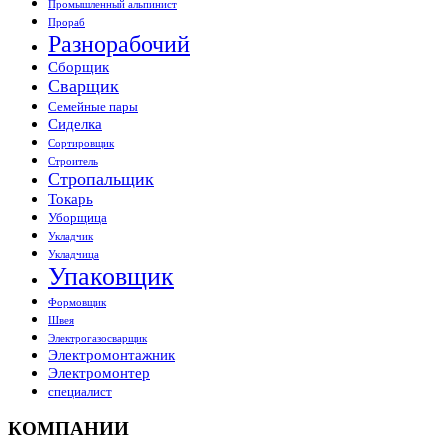
Промышленный альпинист
Прораб
Разнорабочий
Сборщик
Сварщик
Семейные пары
Сиделка
Сортировщик
Строитель
Стропальщик
Токарь
Уборщица
Укладчик
Укладчица
Упаковщик
Формовщик
Швея
Электрогазосварщик
Электромонтажник
Электромонтер
специалист
КОМПАНИИ