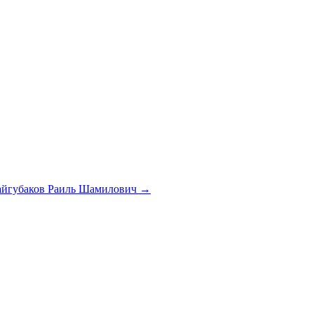
айгубаков Раиль Шамилович
→