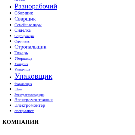
Разнорабочий
Сборщик
Сварщик
Семейные пары
Сиделка
Сортировщик
Строитель
Стропальщик
Токарь
Уборщица
Укладчик
Укладчица
Упаковщик
Формовщик
Швея
Электрогазосварщик
Электромонтажник
Электромонтер
специалист
КОМПАНИИ