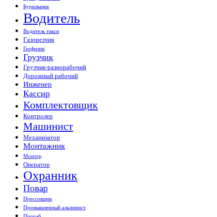
Бурильщик
Водитель
Водитель такси
Газорезчик
Геофизик
Грузчик
Грузчик-разнорабочий
Дорожный рабочий
Инженер
Кассир
Комплектовщик
Контролер
Машинист
Механизатор
Монтажник
Монтер
Оператор
Охранник
Повар
Прессовщик
Промышленный альпинист
Прораб