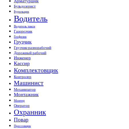
Арматурщик
Бульдозерист
Бурильщик
Водитель
Водитель такси
Газорезчик
Геофизик
Грузчик
Грузчик-разнорабочий
Дорожный рабочий
Инженер
Кассир
Комплектовщик
Контролер
Машинист
Механизатор
Монтажник
Монтер
Оператор
Охранник
Повар
Прессовщик