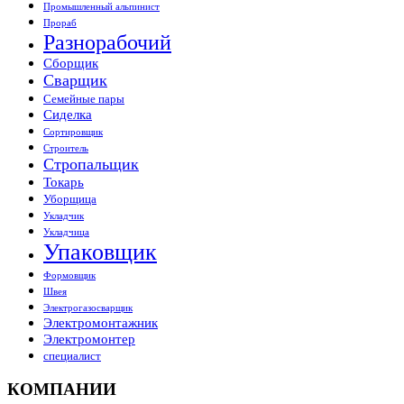
Промышленный альпинист
Прораб
Разнорабочий
Сборщик
Сварщик
Семейные пары
Сиделка
Сортировщик
Строитель
Стропальщик
Токарь
Уборщица
Укладчик
Укладчица
Упаковщик
Формовщик
Швея
Электрогазосварщик
Электромонтажник
Электромонтер
специалист
КОМПАНИИ