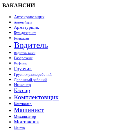
ВАКАНСИИ
Автокрановщик
Автомойщик
Арматурщик
Бульдозерист
Бурильщик
Водитель
Водитель такси
Газорезчик
Геофизик
Грузчик
Грузчик-разнорабочий
Дорожный рабочий
Инженер
Кассир
Комплектовщик
Контролер
Машинист
Механизатор
Монтажник
Монтер