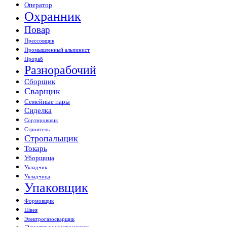
Оператор
Охранник
Повар
Прессовщик
Промышленный альпинист
Прораб
Разнорабочий
Сборщик
Сварщик
Семейные пары
Сиделка
Сортировщик
Строитель
Стропальщик
Токарь
Уборщица
Укладчик
Укладчица
Упаковщик
Формовщик
Швея
Электрогазосварщик