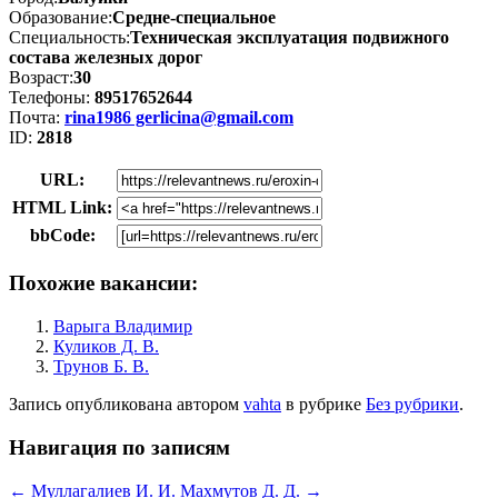
Образование:
Средне-специальное
Специальность:
Техническая эксплуатация подвижного
состава железных дорог
Возраст:
30
Телефоны:
89517652644
Почта:
rina1986 gerlicina@gmail.com
ID:
2818
URL:
HTML Link:
bbCode:
Похожие вакансии:
Варыга Владимир
Куликов Д. В.
Трунов Б. В.
Запись опубликована
автором
vahta
в рубрике
Без рубрики
.
Навигация по записям
←
Муллагалиев И. И.
Махмутов Д. Д.
→