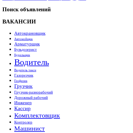
Поиск объявлений
ВАКАНСИИ
Автокрановщик
Автомойщик
Арматурщик
Бульдозерист
Бурильщик
Водитель
Водитель такси
Газорезчик
Геофизик
Грузчик
Грузчик-разнорабочий
Дорожный рабочий
Инженер
Кассир
Комплектовщик
Контролер
Машинист