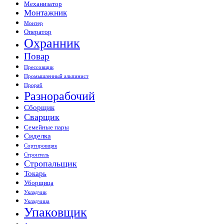
Механизатор
Монтажник
Монтер
Оператор
Охранник
Повар
Прессовщик
Промышленный альпинист
Прораб
Разнорабочий
Сборщик
Сварщик
Семейные пары
Сиделка
Сортировщик
Строитель
Стропальщик
Токарь
Уборщица
Укладчик
Укладчица
Упаковщик